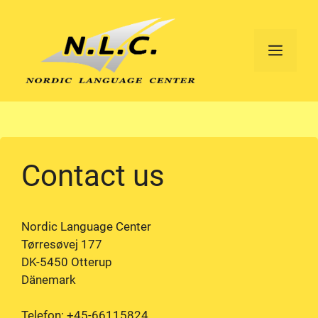
Skip
to
content
MEN
Contact us
Nordic Language Center
Tørresøvej 177
DK-5450 Otterup
Dänemark
Telefon: +45-66115824